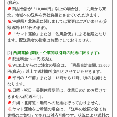
(税込).
※
.商品合計が「10,000円」以上の場合は、「九州から東
北」地域への送料を弊社負担とさせていただきます。
※
.沖縄県と北海道に関しましては変更はございません(定
額送料:1650円のまま)。
※
.「ヤマト運輸」または「佐川急便」による配送となり
ます。配送業者の指定はお受けしておりません。
[2]
西濃運輸 (業販・企業間取引時の配送に限ります)
.
※
.配送料金: 550円(税込)。
※
.WEB上からのご注文の場合は、「商品合計金額: 15,000
円(税込)」以上で送料弊社負担とさせていただきます。
※
.平日の「午前」または「13時から17時」頃のお届けと
なります。
※
.日曜・祝日・長期休暇期間は、休業日のためお届けで
きません(配送不可)。
※
.沖縄・北海道・離島への配送は行っておりません。
※
.ヤマト運輸をご希望の場合は、「送料の総額が全てお
客様のご負担」であれば対応可能です。状況により送料の