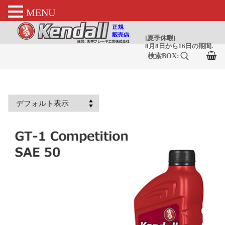
MENU
コ
ン
テ
ン
ツ
へ
検索:
ス
キ
ッ
プ