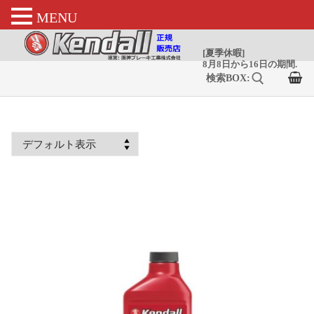
MENU
コ
ン
テ
ン
ツ
へ
検索:
ス
キ
ッ
プ