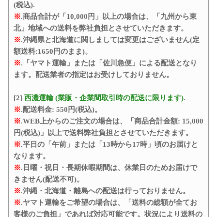
(税込).
※
.商品合計が「10,000円」以上の場合は、「九州から東
北」地域への送料を弊社負担とさせていただきます。
※
.沖縄県と北海道に関しましては変更はございません(定
額送料:1650円のまま)。
※
.「ヤマト運輸」または「佐川急便」による配送となり
ます。配送業者の指定はお受けしておりません。
[2]
西濃運輸 (業販・企業間取引時の配送に限ります)
.
※
.配送料金: 550円(税込)。
※
.WEB上からのご注文の場合は、「商品合計金額: 15,000
円(税込)」以上で送料弊社負担とさせていただきます。
※
.平日の「午前」または「13時から17時」頃のお届けと
なります。
※
.日曜・祝日・長期休暇期間は、休業日のためお届けで
きません(配送不可)。
※
.沖縄・北海道・離島への配送は行っておりません。
※
.ヤマト運輸をご希望の場合は、「送料の総額が全てお
客様のご負担」であれば対応可能です。状況により送料の