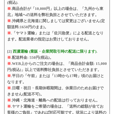
(税込).
※
.商品合計が「10,000円」以上の場合は、「九州から東
北」地域への送料を弊社負担とさせていただきます。
※
.沖縄県と北海道に関しましては変更はございません(定
額送料:1650円のまま)。
※
.「ヤマト運輸」または「佐川急便」による配送となり
ます。配送業者の指定はお受けしておりません。
[2]
西濃運輸 (業販・企業間取引時の配送に限ります)
.
※
.配送料金: 550円(税込)。
※
.WEB上からのご注文の場合は、「商品合計金額: 15,000
円(税込)」以上で送料弊社負担とさせていただきます。
※
.平日の「午前」または「13時から17時」頃のお届けと
なります。
※
.日曜・祝日・長期休暇期間は、休業日のためお届けで
きません(配送不可)。
※
.沖縄・北海道・離島への配送は行っておりません。
※
.ヤマト運輸をご希望の場合は、「送料の総額が全てお
客様のご負担」であれば対応可能です。状況により送料の