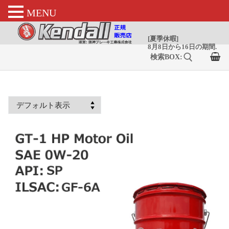
MENU
コ
ン
テ
ン
ツ
へ
検索:
ス
キ
ッ
プ